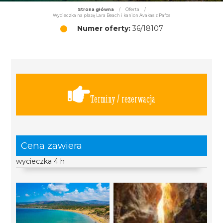
Strona główna
/
Oferta
/
Wycieczka na plażę Lara Beach i kanion Avakas z Pafos
Numer oferty:
36/18107
Terminy / rezerwacja
Cena zawiera
wycieczka 4 h