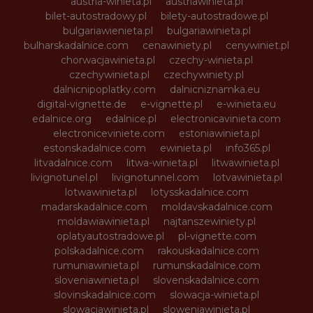
austria-winieta.pl
austriawinieta.pl
bilet-autostradowy.pl
bilety-autostradowe.pl
bulgariawienieta.pl
bulgariawinieta.pl
bulharskadalnice.com
cenawiniety.pl
cenywiniet.pl
chorwacjawinieta.pl
czechy-winieta.pl
czechywinieta.pl
czechywiniety.pl
dalnicnipoplatky.com
dalnicniznamka.eu
digital-vignette.de
e-vignette.pl
e-winieta.eu
edalnice.org
edalnice.pl
electronicavinieta.com
electroniceviniete.com
estoniawinieta.pl
estonskadalnice.com
ewinieta.pl
info365.pl
litvadalnice.com
litwa-winieta.pl
litwawinieta.pl
livignotunel.pl
livignotunnel.com
lotvawinieta.pl
lotwawinieta.pl
lotysskadalnice.com
madarskadalnice.com
moldavskadalnice.com
moldawiawinieta.pl
najtanszewiniety.pl
oplatyautostradowe.pl
pl-vignette.com
polskadalnice.com
rakouskadalnice.com
rumuniawinieta.pl
rumunskadalnice.com
sloveniawinieta.pl
slovenskadalnice.com
slovinskadalnice.com
slowacja-winieta.pl
slowacjawinieta.pl
sloweniawinieta.pl