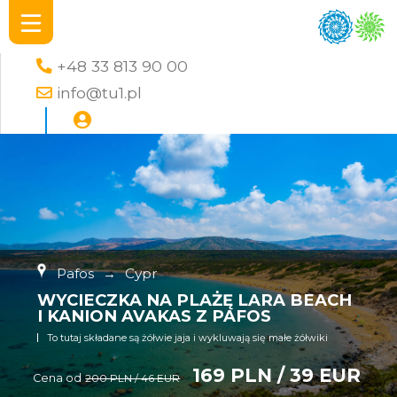
+48 33 813 90 00
info@tu1.pl
Pafos
→
Cypr
WYCIECZKA NA PLAŻĘ LARA BEACH
I KANION AVAKAS Z PAFOS
To tutaj składane są żółwie jaja i wykluwają się małe żółwiki
169 PLN / 39 EUR
Cena od
200 PLN / 46 EUR