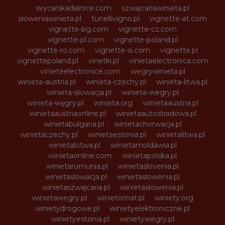
svycarskadalnice.com
szwajcariawinieta.pl
słoweniawinieta.pl
tunellivigno.pl
vignette-at.com
vignette-bg.com
vignette-cz.com
vignette-pl.com
vignette-poland.pl
vignette-ro.com
vignette-si.com
vignette.pl
vignettepoland.pl
vinetki.pl
vinietaelectronica.com
vinieteelectronice.com
wegrywinieta.pl
winieta-austria.pl
winieta-czechy.pl
winieta-litwa.pl
winieta-słowacja.pl
winieta-wegry.pl
winieta-węgry.pl
winieta.org
winietaaustria.pl
winietaaustriaonline.pl
winietaautostradowa.pl
winietabulgaria.pl
winietachorwacja.pl
winietaczechy.pl
winietaestonia.pl
winietalitwa.pl
winietalotwa.pl
winietamoldawia.pl
winietaonline.com
winietapolska.pl
winietarumunia.pl
winietaslovenia.pl
winietaslowacja.pl
winietaslowenia.pl
winietaszwajcaria.pl
winietasłowenia.pl
winietawegry.pl
winietomat.pl
winiety.org
winietydrogowe.pl
winietyelektroniczne.pl
winietyestonia.pl
winietywegry.pl