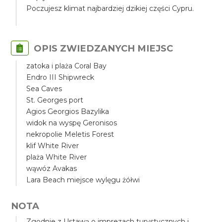
Poczujesz klimat najbardziej dzikiej części Cypru.
OPIS ZWIEDZANYCH MIEJSC
zatoka i plaża Coral Bay
Endro III Shipwreck
Sea Caves
St. Georges port
Agios Georgios Bazylika
widok na wyspę Geronisos
nekropolie Meletis Forest
klif White River
plaża White River
wąwóz Avakas
Lara Beach miejsce wylęgu żółwi
NOTA
Zgodnie z Ustawą o imprezach turystycznych i