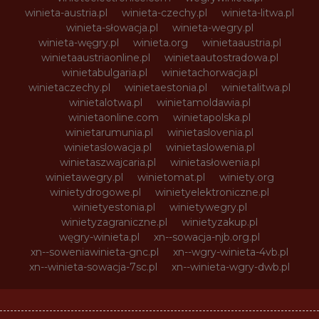
winieta-austria.pl
winieta-czechy.pl
winieta-litwa.pl
winieta-słowacja.pl
winieta-wegry.pl
winieta-węgry.pl
winieta.org
winietaaustria.pl
winietaaustriaonline.pl
winietaautostradowa.pl
winietabulgaria.pl
winietachorwacja.pl
winietaczechy.pl
winietaestonia.pl
winietalitwa.pl
winietalotwa.pl
winietamoldawia.pl
winietaonline.com
winietapolska.pl
winietarumunia.pl
winietaslovenia.pl
winietaslowacja.pl
winietaslowenia.pl
winietaszwajcaria.pl
winietasłowenia.pl
winietawegry.pl
winietomat.pl
winiety.org
winietydrogowe.pl
winietyelektroniczne.pl
winietyestonia.pl
winietywegry.pl
winietyzagraniczne.pl
winietyzakup.pl
węgry-winieta.pl
xn--sowacja-njb.org.pl
xn--soweniawinieta-gnc.pl
xn--wgry-winieta-4vb.pl
xn--winieta-sowacja-7sc.pl
xn--winieta-wgry-dwb.pl