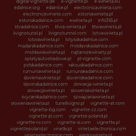
digital-vignette.de
e-vignette.pl
e-winieta.eu
edalnice.org
edalnice.pl
electronicavinieta.com
electroniceviniete.com
estoniawinieta.pl
estonskadalnice.com
ewinieta.pl
info365.pl
litvadalnice.com
litwa-winieta.pl
litwawinieta.pl
livignotunel.pl
livignotunnel.com
lotvawinieta.pl
lotwawinieta.pl
lotysskadalnice.com
madarskadalnice.com
moldavskadalnice.com
moldawiawinieta.pl
najtanszewiniety.pl
oplatyautostradowe.pl
pl-vignette.com
polskadalnice.com
rakouskadalnice.com
rumuniawinieta.pl
rumunskadalnice.com
sloveniawinieta.pl
slovenskadalnice.com
slovinskadalnice.com
slowacja-winieta.pl
slowacjawinieta.pl
sloweniawinieta.pl
svycarskadalnice.com
szwajcariawinieta.pl
słoweniawinieta.pl
tunellivigno.pl
vignette-at.com
vignette-bg.com
vignette-cz.com
vignette-pl.com
vignette-poland.pl
vignette-ro.com
vignette-si.com
vignette.pl
vignettepoland.pl
vinetki.pl
vinietaelectronica.com
vinieteelectronice.com
wegrywinieta.pl