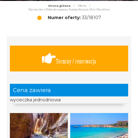
Strona główna
/
Oferta
/
Wycieczka z Pafos do wąwozu Avakas Kanyon Mini Marathon
Numer oferty:
33/18107
Terminy / rezerwacja
Cena zawiera
wycieczka jednodniowa