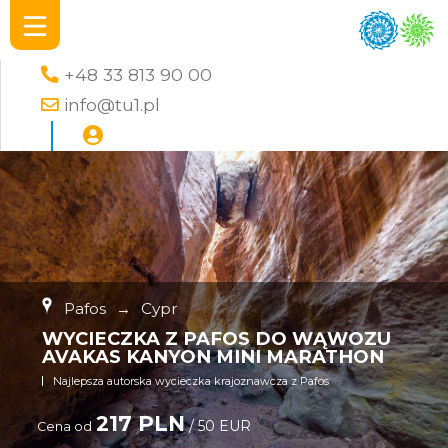
+48 33 813 90 00
info@tu1.pl
Pafos
→
Cypr
WYCIECZKA Z PAFOS DO WĄWOZU
AVAKAS KANYON MINI MARATHON
Najlepsza autorska wycieczka krajoznawcza z Pafos
217 PLN
/ 50 EUR
Cena od