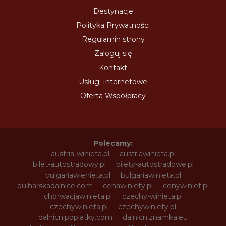
Destynacje
Polityka Prywatności
Regulamin strony
Zaloguj się
Kontakt
Usługi Internetowe
Oferta Współpracy
Polecamy:
austria-winieta.pl
austriawinieta.pl
bilet-autostradowy.pl
bilety-autostradowe.pl
bulgariawienieta.pl
bulgariawinieta.pl
bulharskadalnice.com
cenawiniety.pl
cenywiniet.pl
chorwacjawinieta.pl
czechy-winieta.pl
czechywinieta.pl
czechywiniety.pl
dalnicnipoplatky.com
dalnicniznamka.eu