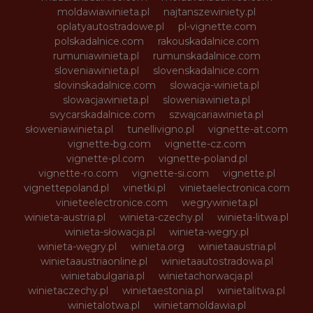
moldawiawinieta.pl
najtanszewiniety.pl
oplatyautostradowe.pl
pl-vignette.com
polskadalnice.com
rakouskadalnice.com
rumuniawinieta.pl
rumunskadalnice.com
sloveniawinieta.pl
slovenskadalnice.com
slovinskadalnice.com
slowacja-winieta.pl
slowacjawinieta.pl
sloweniawinieta.pl
svycarskadalnice.com
szwajcariawinieta.pl
słoweniawinieta.pl
tunellivigno.pl
vignette-at.com
vignette-bg.com
vignette-cz.com
vignette-pl.com
vignette-poland.pl
vignette-ro.com
vignette-si.com
vignette.pl
vignettepoland.pl
vinetki.pl
vinietaelectronica.com
vinieteelectronice.com
wegrywinieta.pl
winieta-austria.pl
winieta-czechy.pl
winieta-litwa.pl
winieta-słowacja.pl
winieta-wegry.pl
winieta-węgry.pl
winieta.org
winietaaustria.pl
winietaaustriaonline.pl
winietaautostradowa.pl
winietabulgaria.pl
winietachorwacja.pl
winietaczechy.pl
winietaestonia.pl
winietalitwa.pl
winietalotwa.pl
winietamoldawia.pl