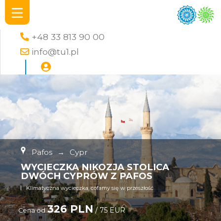
+48 33 813 90 00
info@tu1.pl
Pafos
→
Cypr
WYCIECZKA NIKOZJA STOLICA
DWÓCH CYPRÓW Z PAFOS
Klimatyczna wycieczka, cofamy się w przeszłość
326 PLN
/ 75 EUR
Cena od