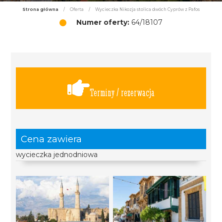
Strona główna
/
Oferta
/
Wycieczka Nikozja stolica dwóch Cyprów z Pafos
Numer oferty:
64/18107
Terminy / rezerwacja
Cena zawiera
wycieczka jednodniowa