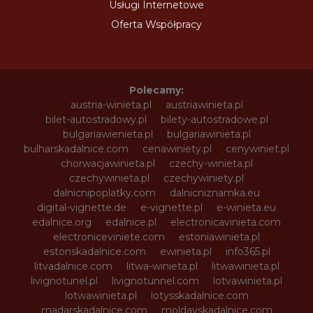
Usługi Internetowe
Oferta Współpracy
Polecamy:
austria-winieta.pl
austriawinieta.pl
bilet-autostradowy.pl
bilety-autostradowe.pl
bulgariawienieta.pl
bulgariawinieta.pl
bulharskadalnice.com
cenawiniety.pl
cenywiniet.pl
chorwacjawinieta.pl
czechy-winieta.pl
czechywinieta.pl
czechywiniety.pl
dalnicnipoplatky.com
dalnicniznamka.eu
digital-vignette.de
e-vignette.pl
e-winieta.eu
edalnice.org
edalnice.pl
electronicavinieta.com
electroniceviniete.com
estoniawinieta.pl
estonskadalnice.com
ewinieta.pl
info365.pl
litvadalnice.com
litwa-winieta.pl
litwawinieta.pl
livignotunel.pl
livignotunnel.com
lotvawinieta.pl
lotwawinieta.pl
lotysskadalnice.com
madarskadalnice.com
moldavskadalnice.com