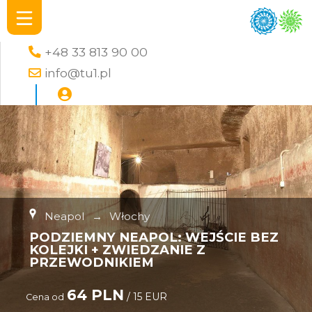
+48 33 813 90 00
info@tu1.pl
Neapol
→
Włochy
PODZIEMNY NEAPOL: WEJŚCIE BEZ
KOLEJKI + ZWIEDZANIE Z
PRZEWODNIKIEM
64 PLN
/ 15 EUR
Cena od