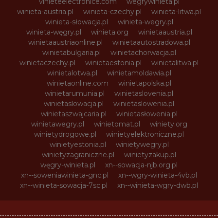
vinieteelectronice.com
wegrywinieta.pl
winieta-austria.pl
winieta-czechy.pl
winieta-litwa.pl
winieta-słowacja.pl
winieta-wegry.pl
winieta-węgry.pl
winieta.org
winietaaustria.pl
winietaaustriaonline.pl
winietaautostradowa.pl
winietabulgaria.pl
winietachorwacja.pl
winietaczechy.pl
winietaestonia.pl
winietalitwa.pl
winietalotwa.pl
winietamoldawia.pl
winietaonline.com
winietapolska.pl
winietarumunia.pl
winietaslovenia.pl
winietaslowacja.pl
winietaslowenia.pl
winietaszwajcaria.pl
winietasłowenia.pl
winietawegry.pl
winietomat.pl
winiety.org
winietydrogowe.pl
winietyelektroniczne.pl
winietyestonia.pl
winietywegry.pl
winietyzagraniczne.pl
winietyzakup.pl
węgry-winieta.pl
xn--sowacja-njb.org.pl
xn--soweniawinieta-gnc.pl
xn--wgry-winieta-4vb.pl
xn--winieta-sowacja-7sc.pl
xn--winieta-wgry-dwb.pl