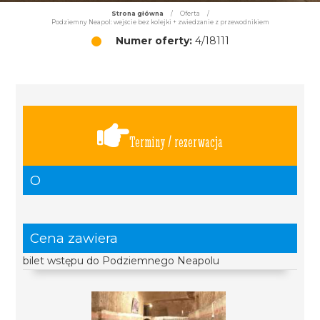
Strona główna
/
Oferta
/
Podziemny Neapol: wejście bez kolejki + zwiedzanie z przewodnikiem
Numer oferty:
4/18111
Terminy / rezerwacja
O
Cena zawiera
bilet wstępu do Podziemnego Neapolu