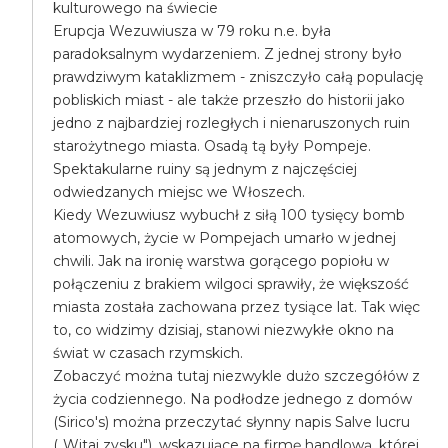
kulturowego na świecie
Erupcja Wezuwiusza w 79 roku n.e. była
paradoksalnym wydarzeniem. Z jednej strony było
prawdziwym kataklizmem - zniszczyło całą populację
pobliskich miast - ale także przeszło do historii jako
jedno z najbardziej rozległych i nienaruszonych ruin
starożytnego miasta. Osadą tą były Pompeje.
Spektakularne ruiny są jednym z najczęściej
odwiedzanych miejsc we Włoszech.
Kiedy Wezuwiusz wybuchł z siłą 100 tysięcy bomb
atomowych, życie w Pompejach umarło w jednej
chwili. Jak na ironię warstwa gorącego popiołu w
połączeniu z brakiem wilgoci sprawiły, że większość
miasta została zachowana przez tysiące lat. Tak więc
to, co widzimy dzisiaj, stanowi niezwykłe okno na
świat w czasach rzymskich.
Zobaczyć można tutaj niezwykle dużo szczegółów z
życia codziennego. Na podłodze jednego z domów
(Sirico's) można przeczytać słynny napis Salve lucru
(„Witaj zysku"), wskazujące na firmę handlową, której