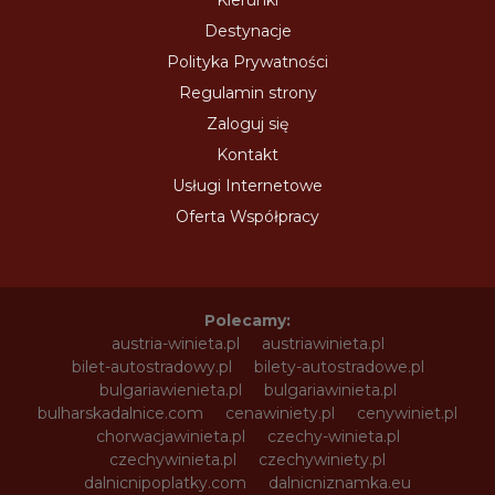
Kierunki
Destynacje
Polityka Prywatności
Regulamin strony
Zaloguj się
Kontakt
Usługi Internetowe
Oferta Współpracy
Polecamy:
austria-winieta.pl
austriawinieta.pl
bilet-autostradowy.pl
bilety-autostradowe.pl
bulgariawienieta.pl
bulgariawinieta.pl
bulharskadalnice.com
cenawiniety.pl
cenywiniet.pl
chorwacjawinieta.pl
czechy-winieta.pl
czechywinieta.pl
czechywiniety.pl
dalnicnipoplatky.com
dalnicniznamka.eu