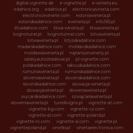
digital-vignette.de
e-vignette.pl
e-winieta.eu
edalnice.org
edalnice.pl
electronicavinieta.com
electroniceviniete.com
estoniawinieta.pl
estonskadalnice.com
ewinieta.pl
info365.pl
litvadalnice.com
litwa-winieta.pl
litwawinieta.pl
livignotunel.pl
livignotunnel.com
lotvawinieta.pl
lotwawinieta.pl
lotysskadalnice.com
madarskadalnice.com
moldavskadalnice.com
moldawiawinieta.pl
najtanszewiniety.pl
oplatyautostradowe.pl
pl-vignette.com
polskadalnice.com
rakouskadalnice.com
rumuniawinieta.pl
rumunskadalnice.com
sloveniawinieta.pl
slovenskadalnice.com
slovinskadalnice.com
slowacja-winieta.pl
slowacjawinieta.pl
sloweniawinieta.pl
svycarskadalnice.com
szwajcariawinieta.pl
słoweniawinieta.pl
tunellivigno.pl
vignette-at.com
vignette-bg.com
vignette-cz.com
vignette-pl.com
vignette-poland.pl
vignette-ro.com
vignette-si.com
vignette.pl
vignettepoland.pl
vinetki.pl
vinietaelectronica.com