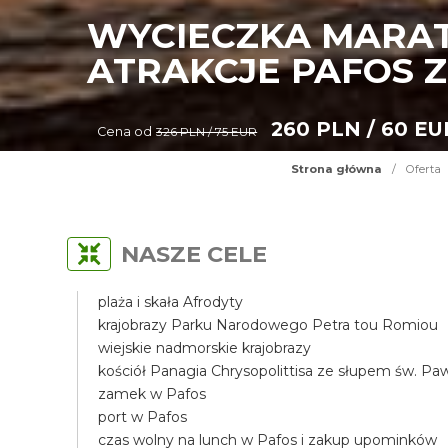
WYCIECZKA MARAT
ATRAKCJE PAFOS Z
260 PLN / 60 EU
Cena od
326 PLN / 75 EUR
Strona główna
/
Oferta
NASZE CELE
plaża i skała Afrodyty
krajobrazy Parku Narodowego Petra tou Romiou
wiejskie nadmorskie krajobrazy
kościół Panagia Chrysopolittisa ze słupem św. Pa
zamek w Pafos
port w Pafos
czas wolny na lunch w Pafos i zakup upominków