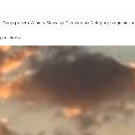
t
Twoja poczta
Winiety
Słowacja
Przewodnik
Delegacje zagraniczn
g obiektów