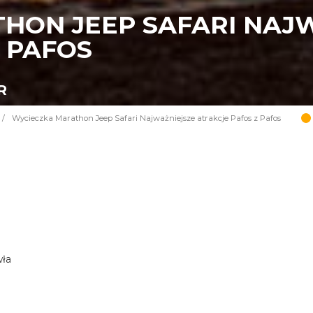
HON JEEP SAFARI NAJ
 PAFOS
R
/
Wycieczka Marathon Jeep Safari Najważniejsze atrakcje Pafos z Pafos
wła