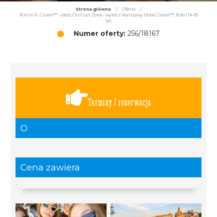
Strona główna
/
Oferta
/
Rimini h. Crown*** - obóz Chill out Zone - wylot z Warszawy Hotel Crown***, 8 dni 14-18
lat
Numer oferty:
256/18167
Terminy / rezerwacja
O
Cena zawiera
.