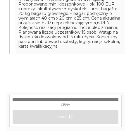
Proponowane min. kieszonkowe – ok. 100 EUR +
imprezy fakultatywne + dyskoteki. Limit bagażu:
20 kg bagażu głównego + bagaż podręczny o
wymiarach 40 cm x 20 cm x 25 cm. Cena aktualna
przy kursie EUR nieprzekraczającym 4,6 PLN.
Kolejność realizacji programu może ulec zmianie.
Planowana liczba uczestników 15 osób. Wstęp na
dyskoteki dozwolony od 15 roku życia. Konieczny
paszport lub dowód osobisty, legitymacja szkolna,
karta kwalifikacyjna.
CENA
DALEJ