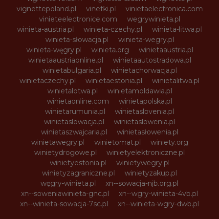
vignettepoland.pl
vinetki.pl
vinietaelectronica.com
vinieteelectronice.com
wegrywinieta.pl
winieta-austria.pl
winieta-czechy.pl
winieta-litwa.pl
winieta-słowacja.pl
winieta-wegry.pl
winieta-węgry.pl
winieta.org
winietaaustria.pl
winietaaustriaonline.pl
winietaautostradowa.pl
winietabulgaria.pl
winietachorwacja.pl
winietaczechy.pl
winietaestonia.pl
winietalitwa.pl
winietalotwa.pl
winietamoldawia.pl
winietaonline.com
winietapolska.pl
winietarumunia.pl
winietaslovenia.pl
winietaslowacja.pl
winietaslowenia.pl
winietaszwajcaria.pl
winietasłowenia.pl
winietawegry.pl
winietomat.pl
winiety.org
winietydrogowe.pl
winietyelektroniczne.pl
winietyestonia.pl
winietywegry.pl
winietyzagraniczne.pl
winietyzakup.pl
węgry-winieta.pl
xn--sowacja-njb.org.pl
xn--soweniawinieta-gnc.pl
xn--wgry-winieta-4vb.pl
xn--winieta-sowacja-7sc.pl
xn--winieta-wgry-dwb.pl