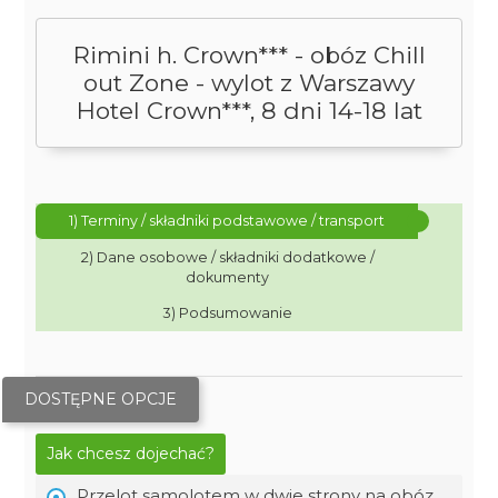
Rimini h. Crown*** - obóz Chill
out Zone - wylot z Warszawy
Hotel Crown***, 8 dni 14-18 lat
1) Terminy / składniki podstawowe / transport
2) Dane osobowe / składniki dodatkowe /
dokumenty
3) Podsumowanie
DOSTĘPNE OPCJE
Jak chcesz dojechać?
Przelot samolotem w dwie strony na obóz