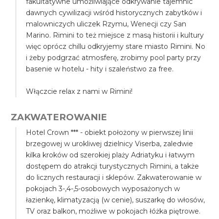
fakultatywne umożliwiające odkrywanie tajemnic
dawnych cywilizacji wśród historycznych zabytków i
malowniczych uliczek Rzymu, Wenecji czy San
Marino. Rimini to też miejsce z masą historii i kultury
więc oprócz chillu odkryjemy stare miasto Rimini. No
i żeby podgrzać atmosferę, zrobimy pool party przy
basenie w hotelu - hity i szaleństwo za free.
Włączcie relax z nami w Rimini!
ZAKWATEROWANIE
Hotel Crown *** - obiekt położony w pierwszej linii
brzegowej w urokliwej dzielnicy Viserba, zaledwie
kilka kroków od szerokiej plaży Adriatyku i łatwym
dostępem do atrakcji turystycznych Rimini, a także
do licznych restauracji i sklepów. Zakwaterowanie w
pokojach 3-,4-,5-osobowych wyposażonych w
łazienkę, klimatyzacją (w cenie), suszarkę do włosów,
TV oraz balkon, możliwe w pokojach łóżka piętrowe.