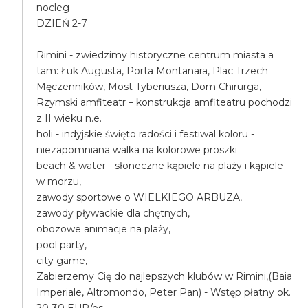
nocleg
DZIEŃ 2-7
Rimini - zwiedzimy historyczne centrum miasta a
tam: Łuk Augusta, Porta Montanara, Plac Trzech
Męczenników, Most Tyberiusza, Dom Chirurga,
Rzymski amfiteatr – konstrukcja amfiteatru pochodzi
z II wieku n.e.
holi - indyjskie święto radości i festiwal koloru -
niezapomniana walka na kolorowe proszki
beach & water - słoneczne kąpiele na plaży i kąpiele
w morzu,
zawody sportowe o WIELKIEGO ARBUZA,
zawody pływackie dla chętnych,
obozowe animacje na plaży,
pool party,
city game,
Zabierzemy Cię do najlepszych klubów w Rimini,(Baia
Imperiale, Altromondo, Peter Pan) - Wstęp płatny ok.