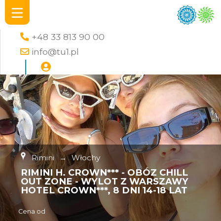
+48 33 813 90 00
info@tu1.pl
Rimini
→
Włochy
RIMINI H. CROWN*** - OBÓZ CHILL
OUT ZONE - WYLOT Z WARSZAWY
HOTEL CROWN***, 8 DNI 14-18 LAT
Cena od