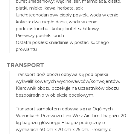
bufet śniadaniowy: wędlina, ser, marmolada, ciasto,
płatki, mleko, kawa, herbata, sok
lunch: jednodaniowy ciepły posiłek, woda w cenie
kolacja: dwa ciepłe dania, woda w cenie
podczas lunchu i kolacji bufet sałatkowy
Pierwszy posiłek: lunch
Ostatni posiłek: śniadanie w postaci suchego
prowiantu
TRANSPORT
Transport do/z obozu odbywa się pod opieka
wykwalifikowanych wychowawców/konwojentów.
Kierownik obozu oczekuje na uczestników obozu
bezpośrednio w obiekcie docelowym.
Transport samolotem odbywa się na Ogólnych
Warunkach Przewozu Linii Wizz Air. Limit bagażu: 20
kg bagażu głównego + bagaż podręczny o
wymiarach 40 cm x 20 cm x 25 cm. Prosimy o