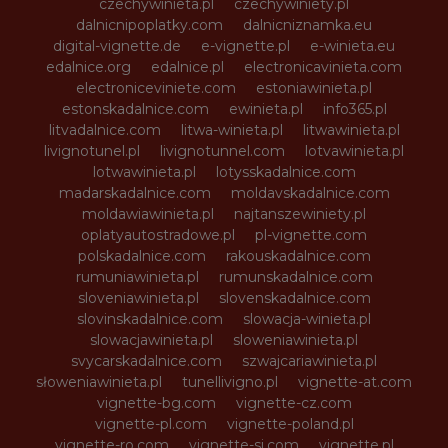
czechywinieta.pl
czechywiniety.pl
dalnicnipoplatky.com
dalnicniznamka.eu
digital-vignette.de
e-vignette.pl
e-winieta.eu
edalnice.org
edalnice.pl
electronicavinieta.com
electroniceviniete.com
estoniawinieta.pl
estonskadalnice.com
ewinieta.pl
info365.pl
litvadalnice.com
litwa-winieta.pl
litwawinieta.pl
livignotunel.pl
livignotunnel.com
lotvawinieta.pl
lotwawinieta.pl
lotysskadalnice.com
madarskadalnice.com
moldavskadalnice.com
moldawiawinieta.pl
najtanszewiniety.pl
oplatyautostradowe.pl
pl-vignette.com
polskadalnice.com
rakouskadalnice.com
rumuniawinieta.pl
rumunskadalnice.com
sloveniawinieta.pl
slovenskadalnice.com
slovinskadalnice.com
slowacja-winieta.pl
slowacjawinieta.pl
sloweniawinieta.pl
svycarskadalnice.com
szwajcariawinieta.pl
słoweniawinieta.pl
tunellivigno.pl
vignette-at.com
vignette-bg.com
vignette-cz.com
vignette-pl.com
vignette-poland.pl
vignette-ro.com
vignette-si.com
vignette.pl