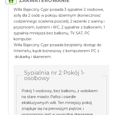
ZAKWATEROWANIE
Willa Bajeczny Cypr posiada 3 sypialnie 2 osobowe,
sofę dla 2 osób w pokoju dziennym (konieczność
codziennego ścielenia pościeli), 2 łazienki z wanną i
prysznicem, lustrem i WC, 2 sypialnie z balkonem, 1
sypialnia mniejsza bez balkonu, TV SAT, PC
komputer.
Willa Bajeczny Cypr posiada bezpłatny dostęp do
Internetu, kącik biznesowy z komputerem PC z
drukarką i skanerem.
Sypialnia nr 2 Pokój 1-
osobowy
Pokój 1-osobowy, bez balkonu, z widokiem
na stare miasto Pafos i osiedle
ekskluzywnych willi. Ten mniejszy pokój
znajduje się na pierwszym piętrze, i
wyposażony jest w wygodne drewniane