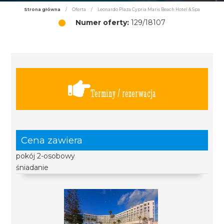
Strona główna
/
Oferta
/
Leonardo Plaza Cypria Maris Beach Hotel & Spa
Numer oferty:
129/18107
Terminy / rezerwacja
Cena zawiera
pokój 2-osobowy
śniadanie