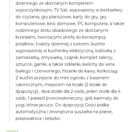
dziennego ze skórzanym kompletem
wypoczynkowym, TV Sat, wyposażony w bestsellery
do czytania, gry planszowe, karty do gry, gry
komputerowe, kino domowe, PC komputera, a także
rodzinnego stołu obiadowego ze skórzanymi
krzesłami, tworzącymi strefę do konsumpcji
posiłków, toalety dziennej z lustrem, kuchni
wyposażonej w kuchenkę elektryczną, lodówkę z
zamrażarką, zmywarkę, czajnik, komplet talerzy,
sztućce, garnki, a także szklanki, kielichy do wina
białego i czerwonego, filiżanki do kawy, korkociąg.
Z kuchni przejście do mini ogrodu z basenem
całorocznym, miejscem na leżaki (2 leżaki do
dyspozycji) , dwa stoliki dla 2 osób, jeden stolik dla 4
osób, 1 parasol przeciwsłoneczny, grill, karimaty do
yogi, letnie jacuzzi. Do dyspozycji Gości pralka
automatyczna i zewnętrzna suszarka na pranie,
prasowalnica i żelazko.