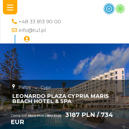
+48 33 813 90 00
info@tu1.pl
Pafos
→
Cypr
LEONARDO PLAZA CYPRIA MARIS
BEACH HOTEL & SPA
3187 PLN / 734
Cena od
3820 PLN / 880 EUR
EUR